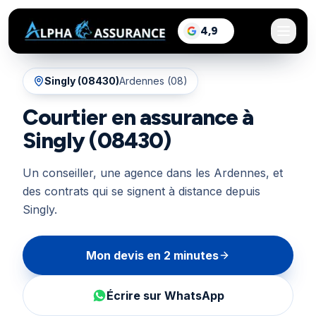
sur Google, voir les a
4,9
/5
Singly
(
08430
)
Ardennes (08)
Courtier en assurance à
Singly (08430)
Un conseiller, une agence dans les Ardennes, et
des contrats qui se signent à distance depuis
Singly.
Mon devis en 2 minutes
Écrire sur WhatsApp