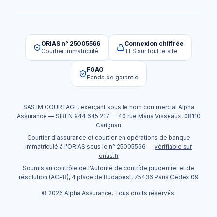
ORIAS n° 25005566
Connexion chiffrée
Courtier immatriculé
TLS sur tout le site
FGAO
Fonds de garantie
SAS IM COURTAGE
, exerçant sous le nom commercial
Alpha
Assurance
— SIREN
944 645 217
—
40 rue Maria Visseaux
,
08110
Carignan
Courtier d'assurance et courtier en opérations de banque
immatriculé à l'ORIAS sous le n°
25005566
—
vérifiable sur
orias.fr
Soumis au contrôle de l'Autorité de contrôle prudentiel et de
résolution (ACPR), 4 place de Budapest, 75436 Paris Cedex 09
©
2026
Alpha Assurance
. Tous droits réservés.