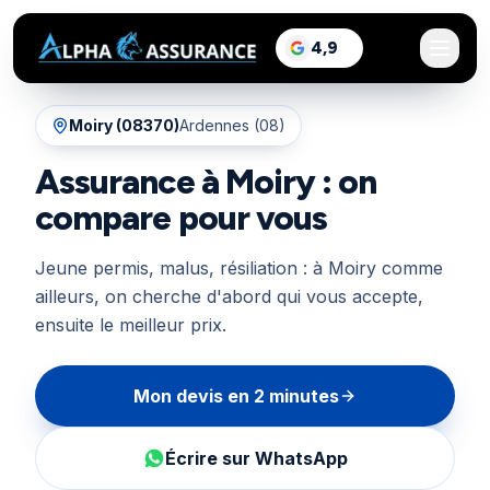
sur Google, voir les a
4,9
/5
Moiry
(
08370
)
Ardennes (08)
Assurance à Moiry : on
compare pour vous
Jeune permis, malus, résiliation : à Moiry comme
ailleurs, on cherche d'abord qui vous accepte,
ensuite le meilleur prix.
Mon devis en 2 minutes
Écrire sur WhatsApp