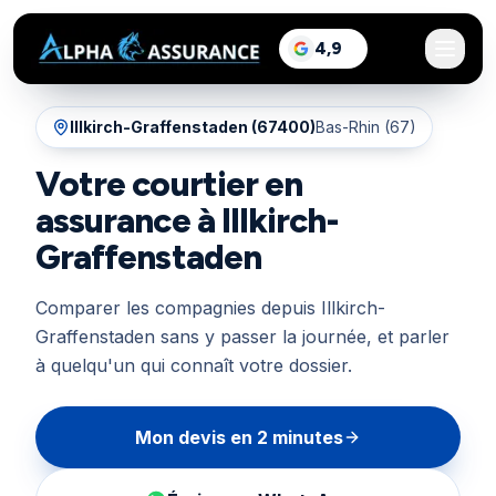
sur Google, voir les a
4,9
/5
Illkirch-Graffenstaden
(
67400
)
Bas-Rhin (67)
Votre courtier en
assurance à Illkirch-
Graffenstaden
Comparer les compagnies depuis Illkirch-
Graffenstaden sans y passer la journée, et parler
à quelqu'un qui connaît votre dossier.
Mon devis en 2 minutes