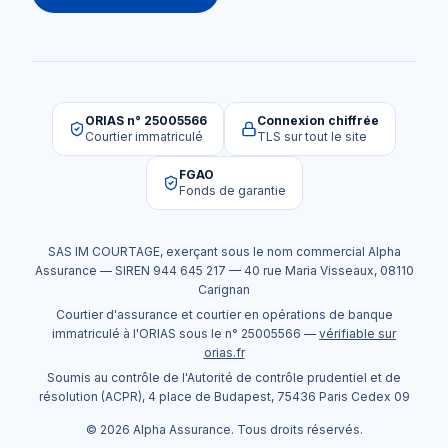
ORIAS n° 25005566
Connexion chiffrée
Courtier immatriculé
TLS sur tout le site
FGAO
Fonds de garantie
SAS IM COURTAGE
, exerçant sous le nom commercial
Alpha
Assurance
— SIREN
944 645 217
—
40 rue Maria Visseaux
,
08110
Carignan
Courtier d'assurance et courtier en opérations de banque
immatriculé à l'ORIAS sous le n°
25005566
—
vérifiable sur
orias.fr
Soumis au contrôle de l'Autorité de contrôle prudentiel et de
résolution (ACPR), 4 place de Budapest, 75436 Paris Cedex 09
©
2026
Alpha Assurance
. Tous droits réservés.