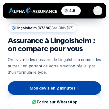
sur Google, voir les a
4,9
/5
Lingolsheim
(
67380
)
Bas-Rhin (67)
Assurance à Lingolsheim :
on compare pour vous
On travaille les dossiers de Lingolsheim comme les
autres : en partant de votre situation réelle, pas
d'un formulaire type.
Mon devis en 2 minutes
Écrire sur WhatsApp