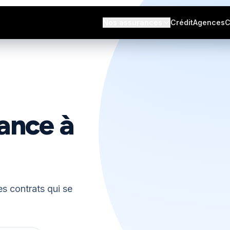
s avis
Nos assurances
Crédit
Agences
C
ance à
s contrats qui se