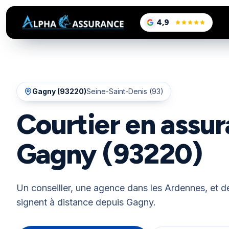
sur Google, voir le
4,9
/5
Gagny
(
93220
)
Seine-Saint-Denis (93)
Courtier en assur
Gagny (93220)
Un conseiller, une agence dans les Ardennes, et de
signent à distance depuis Gagny.