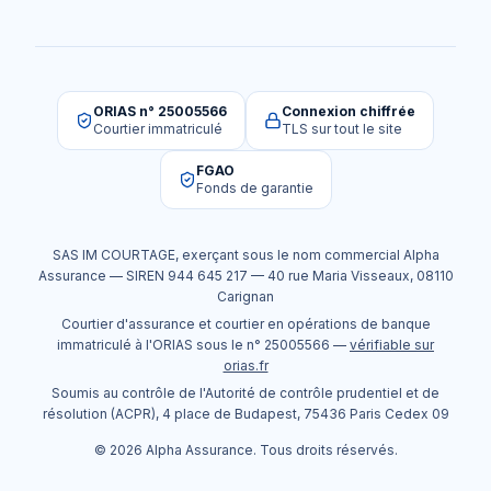
ORIAS n° 25005566
Connexion chiffrée
Courtier immatriculé
TLS sur tout le site
FGAO
Fonds de garantie
SAS IM COURTAGE
, exerçant sous le nom commercial
Alpha
Assurance
— SIREN
944 645 217
—
40 rue Maria Visseaux
,
08110
Carignan
Courtier d'assurance et courtier en opérations de banque
immatriculé à l'ORIAS sous le n°
25005566
—
vérifiable sur
orias.fr
Soumis au contrôle de l'Autorité de contrôle prudentiel et de
résolution (ACPR), 4 place de Budapest, 75436 Paris Cedex 09
©
2026
Alpha Assurance
. Tous droits réservés.