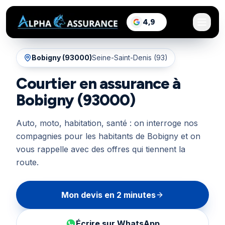
sur Google, voir les a
4,9
/5
Bobigny
(
93000
)
Seine-Saint-Denis (93)
Courtier en assurance à
Bobigny (93000)
Auto, moto, habitation, santé : on interroge nos
compagnies pour les habitants de Bobigny et on
vous rappelle avec des offres qui tiennent la
route.
Mon devis en 2 minutes
Écrire sur WhatsApp