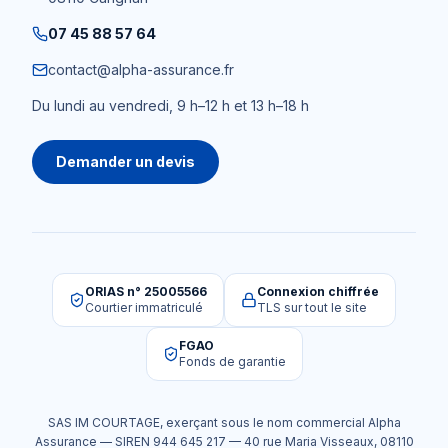
07 45 88 57 64
contact@alpha-assurance.fr
Du lundi au vendredi, 9 h–12 h et 13 h–18 h
Demander un devis
ORIAS n° 25005566
Connexion chiffrée
Courtier immatriculé
TLS sur tout le site
FGAO
Fonds de garantie
SAS IM COURTAGE
, exerçant sous le nom commercial
Alpha
Assurance
— SIREN
944 645 217
—
40 rue Maria Visseaux
,
08110