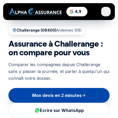
sur Google, voir les a
4,9
/5
Challerange
(
08400
)
Ardennes (08)
Assurance à Challerange :
on compare pour vous
Comparer les compagnies depuis Challerange
sans y passer la journée, et parler à quelqu'un qui
connaît votre dossier.
Mon devis en 2 minutes
Écrire sur WhatsApp