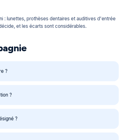
ini : lunettes, prothèses dentaires et auditives d'entrée
décide, et les écarts sont considérables.
mpagnie
re ?
tion ?
ésigné ?