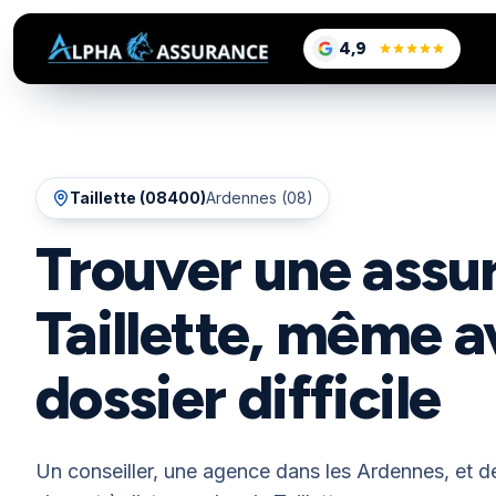
sur Google, voir le
4,9
/5
Taillette
(
08400
)
Ardennes (08)
Trouver une assu
Taillette, même a
dossier difficile
Un conseiller, une agence dans les Ardennes, et de