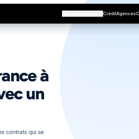
s avis
Nos assurances
Crédit
Agences
C
rance à
vec un
s contrats qui se