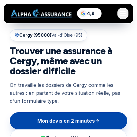
sur Google, voir les a
4,9
/5
Cergy
(
95000
)
Val-d'Oise (95)
Trouver une assurance à
Cergy, même avec un
dossier difficile
On travaille les dossiers de Cergy comme les
autres : en partant de votre situation réelle, pas
d'un formulaire type.
Mon devis en 2 minutes