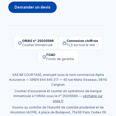
Demander un devis
ORIAS n° 25005566
Connexion chiffrée
Courtier immatriculé
TLS sur tout le site
FGAO
Fonds de garantie
SAS IM COURTAGE
, exerçant sous le nom commercial
Alpha
Assurance
— SIREN
944 645 217
—
40 rue Maria Visseaux
,
08110
Carignan
Courtier d'assurance et courtier en opérations de banque
immatriculé à l'ORIAS sous le n°
25005566
—
vérifiable sur
orias.fr
Soumis au contrôle de l'Autorité de contrôle prudentiel et de
résolution (ACPR), 4 place de Budapest, 75436 Paris Cedex 09