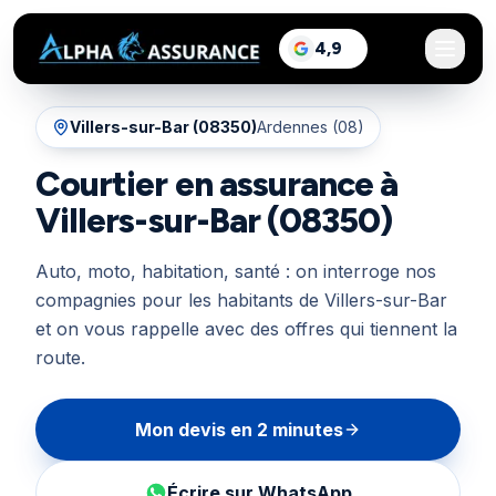
sur Google, voir les a
4,9
/5
Villers-sur-Bar
(
08350
)
Ardennes (08)
Courtier en assurance à
Villers-sur-Bar (08350)
Auto, moto, habitation, santé : on interroge nos
compagnies pour les habitants de Villers-sur-Bar
et on vous rappelle avec des offres qui tiennent la
route.
Mon devis en 2 minutes
Écrire sur WhatsApp