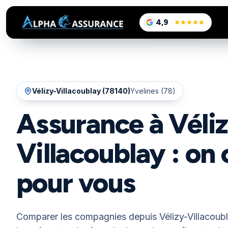
sur Google, voir le
4,9
/5
Vélizy-Villacoublay
(
78140
)
Yvelines (78)
Assurance à Véli
Villacoublay : o
pour vous
Comparer les compagnies depuis Vélizy-Villacoubl