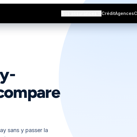
s avis
Nos assurances
Crédit
Agences
C
zy-
n compare
ay sans y passer la