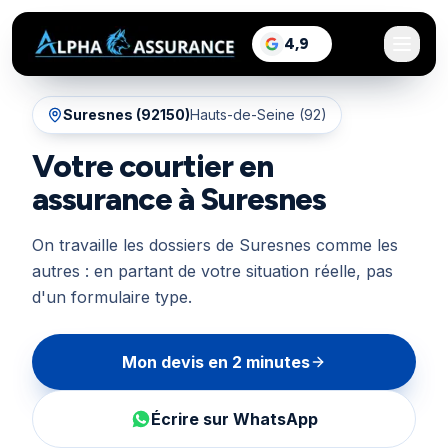
sur Google, voir les a
4,9
/5
Suresnes
(
92150
)
Hauts-de-Seine (92)
Votre courtier en
assurance à Suresnes
On travaille les dossiers de Suresnes comme les
autres : en partant de votre situation réelle, pas
d'un formulaire type.
Mon devis en 2 minutes
Écrire sur WhatsApp