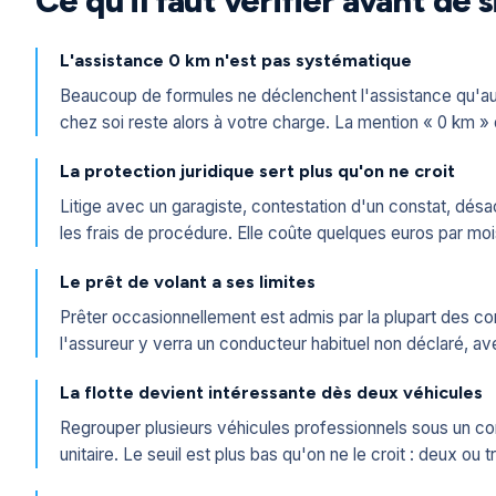
Ce qu'il faut vérifier avant de
L'assistance 0 km n'est pas systématique
Beaucoup de formules ne déclenchent l'assistance qu'a
chez soi reste alors à votre charge. La mention « 0 km » do
La protection juridique sert plus qu'on ne croit
Litige avec un garagiste, contestation d'un constat, désa
les frais de procédure. Elle coûte quelques euros par mois
Le prêt de volant a ses limites
Prêter occasionnellement est admis par la plupart des co
l'assureur y verra un conducteur habituel non déclaré, a
La flotte devient intéressante dès deux véhicules
Regrouper plusieurs véhicules professionnels sous un contrat
unitaire. Le seuil est plus bas qu'on ne le croit : deux ou 