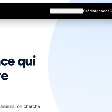
s avis
Nos assurances
Crédit
Agences
C
nce qui
re
ailleurs, on cherche