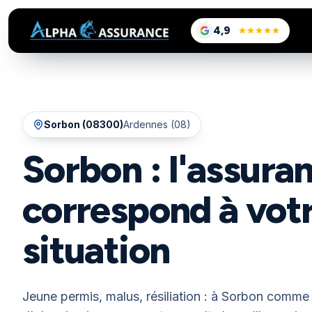
sur Google, voir le
4,9
/5
Sorbon
(
08300
)
Ardennes (08)
Sorbon : l'assura
correspond à vot
situation
Jeune permis, malus, résiliation : à Sorbon comme 