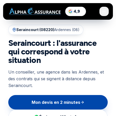
sur Google, voir les a
4,9
/5
Seraincourt
(
08220
)
Ardennes (08)
Seraincourt : l'assurance
qui correspond à votre
situation
Un conseiller, une agence dans les Ardennes, et
des contrats qui se signent à distance depuis
Seraincourt.
Mon devis en 2 minutes