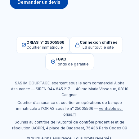
Demander un devis
ORIAS n° 25005566
Connexion chiffrée
Courtier immatriculé
TLS sur tout le site
FGAO
Fonds de garantie
SAS IM COURTAGE
, exerçant sous le nom commercial
Alpha
Assurance
— SIREN
944 645 217
—
40 rue Maria Visseaux
,
08110
Carignan
Courtier d'assurance et courtier en opérations de banque
immatriculé à l'ORIAS sous le n°
25005566
—
vérifiable sur
orias.fr
Soumis au contrôle de l'Autorité de contrôle prudentiel et de
résolution (ACPR), 4 place de Budapest, 75436 Paris Cedex 09
©
2026
Alpha Assurance
. Tous droits réservés.