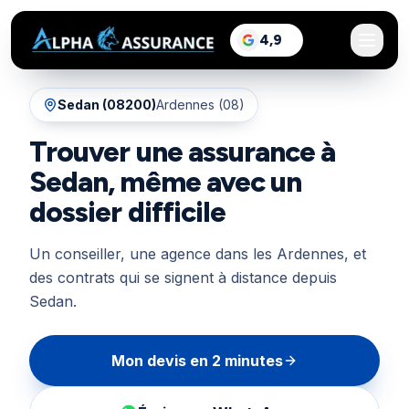
sur Google, voir les a
4,9
/5
Sedan
(
08200
)
Ardennes (08)
Trouver une assurance à
Sedan, même avec un
dossier difficile
Un conseiller, une agence dans les Ardennes, et
des contrats qui se signent à distance depuis
Sedan.
Mon devis en 2 minutes