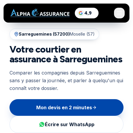
sur Google, voir les a
4,9
/5
Sarreguemines
(
57200
)
Moselle (57)
Votre courtier en
assurance à Sarreguemines
Comparer les compagnies depuis Sarreguemines
sans y passer la journée, et parler à quelqu'un qui
connaît votre dossier.
Mon devis en 2 minutes
Écrire sur WhatsApp