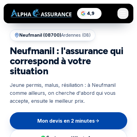
sur Google, voir les a
4,9
/5
Neufmanil
(
08700
)
Ardennes (08)
Neufmanil : l'assurance qui
correspond à votre
situation
Jeune permis, malus, résiliation : à Neufmanil
comme ailleurs, on cherche d'abord qui vous
accepte, ensuite le meilleur prix.
Mon devis en 2 minutes