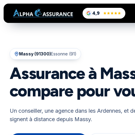
sur Google, voir le
4,9
/5
Massy
(
91300
)
Essonne (91)
Assurance à Mass
compare pour vo
Un conseiller, une agence dans les Ardennes, et de
signent à distance depuis Massy.