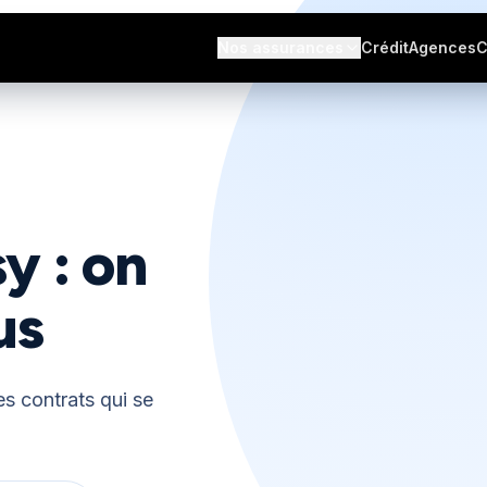
s avis
Nos assurances
Crédit
Agences
C
y : on
us
s contrats qui se