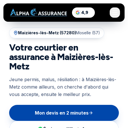
sur Google, voir les a
4,9
/5
Maizières-lès-Metz
(
57280
)
Moselle (57)
Votre courtier en
assurance à Maizières-lès-
Metz
Jeune permis, malus, résiliation : à Maizières-lès-
Metz comme ailleurs, on cherche d'abord qui
vous accepte, ensuite le meilleur prix.
Mon devis en 2 minutes