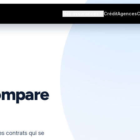
s avis
Nos assurances
Crédit
Agences
C
compare
s contrats qui se