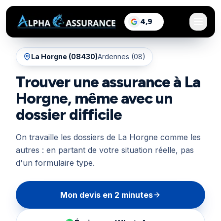
sur Google, voir les a
4,9
/5
La Horgne
(
08430
)
Ardennes (08)
Trouver une assurance à La
Horgne, même avec un
dossier difficile
On travaille les dossiers de La Horgne comme les
autres : en partant de votre situation réelle, pas
d'un formulaire type.
Mon devis en 2 minutes