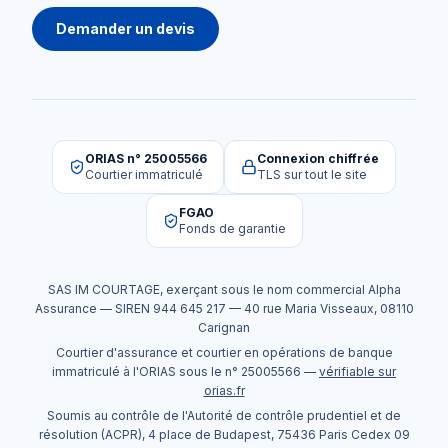
Demander un devis
ORIAS n° 25005566
Connexion chiffrée
Courtier immatriculé
TLS sur tout le site
FGAO
Fonds de garantie
SAS IM COURTAGE
, exerçant sous le nom commercial
Alpha
Assurance
— SIREN
944 645 217
—
40 rue Maria Visseaux
,
08110
Carignan
Courtier d'assurance et courtier en opérations de banque
immatriculé à l'ORIAS sous le n°
25005566
—
vérifiable sur
orias.fr
Soumis au contrôle de l'Autorité de contrôle prudentiel et de
résolution (ACPR), 4 place de Budapest, 75436 Paris Cedex 09