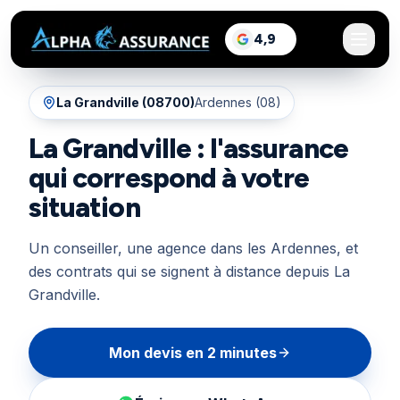
sur Google, voir les a
4,9
/5
La Grandville
(
08700
)
Ardennes (08)
La Grandville : l'assurance
qui correspond à votre
situation
Un conseiller, une agence dans les Ardennes, et
des contrats qui se signent à distance depuis La
Grandville.
Mon devis en 2 minutes