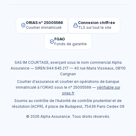
ORIAS n° 25005566
Connexion chiffrée
Courtier immatriculé
TLS sur tout le site
FGAO
Fonds de garantie
SAS IM COURTAGE
, exerçant sous le nom commercial
Alpha
Assurance
— SIREN
944 645 217
—
40 rue Maria Visseaux
,
08110
Carignan
Courtier d'assurance et courtier en opérations de banque
immatriculé à l'ORIAS sous le n°
25005566
—
vérifiable sur
orias.fr
Soumis au contrôle de l'Autorité de contrôle prudentiel et de
résolution (ACPR), 4 place de Budapest, 75436 Paris Cedex 09
©
2026
Alpha Assurance
. Tous droits réservés.