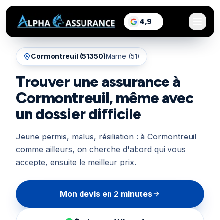
sur Google, voir les a
4,9
/5
Cormontreuil
(
51350
)
Marne (51)
Trouver une assurance à
Cormontreuil, même avec
un dossier difficile
Jeune permis, malus, résiliation : à Cormontreuil
comme ailleurs, on cherche d'abord qui vous
accepte, ensuite le meilleur prix.
Mon devis en 2 minutes