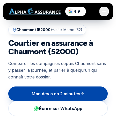
sur Google, voir les a
4,9
/5
Chaumont
(
52000
)
Haute-Marne (52)
Courtier en assurance à
Chaumont (52000)
Comparer les compagnies depuis Chaumont sans
y passer la journée, et parler à quelqu'un qui
connaît votre dossier.
Mon devis en 2 minutes
Écrire sur WhatsApp