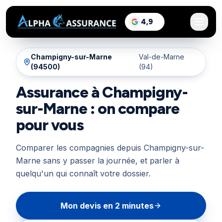
sur Google, voir les a
4,9
/5
Champigny-sur-Marne
Val-de-Marne
(
94500
)
(94)
Assurance à Champigny-
sur-Marne : on compare
pour vous
Comparer les compagnies depuis Champigny-sur-
Marne sans y passer la journée, et parler à
quelqu'un qui connaît votre dossier.
Mon devis en 2 minutes