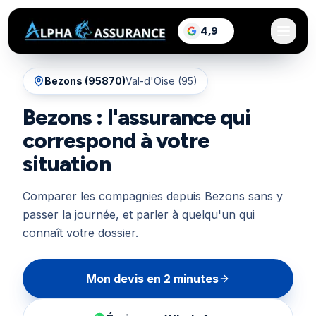
sur Google, voir les a
4,9
/5
Bezons
(
95870
)
Val-d'Oise (95)
Bezons : l'assurance qui
correspond à votre
situation
Comparer les compagnies depuis Bezons sans y
passer la journée, et parler à quelqu'un qui
connaît votre dossier.
Mon devis en 2 minutes