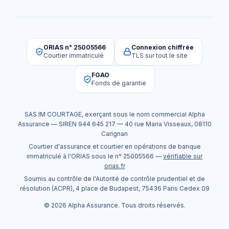
ORIAS n° 25005566
Connexion chiffrée
Courtier immatriculé
TLS sur tout le site
FGAO
Fonds de garantie
SAS IM COURTAGE
, exerçant sous le nom commercial
Alpha
Assurance
— SIREN
944 645 217
—
40 rue Maria Visseaux
,
08110
Carignan
Courtier d'assurance et courtier en opérations de banque
immatriculé à l'ORIAS sous le n°
25005566
—
vérifiable sur
orias.fr
Soumis au contrôle de l'Autorité de contrôle prudentiel et de
résolution (ACPR), 4 place de Budapest, 75436 Paris Cedex 09
©
2026
Alpha Assurance
. Tous droits réservés.