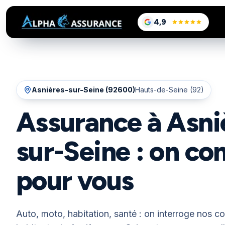
sur Google, voir le
4,9
/5
Asnières-sur-Seine
(
92600
)
Hauts-de-Seine (92)
Assurance à Asni
sur-Seine : on c
pour vous
Auto, moto, habitation, santé : on interroge nos 