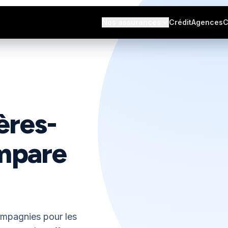
s avis
Nos assurances
Crédit
Agences
C
ères-
ompare
compagnies pour les