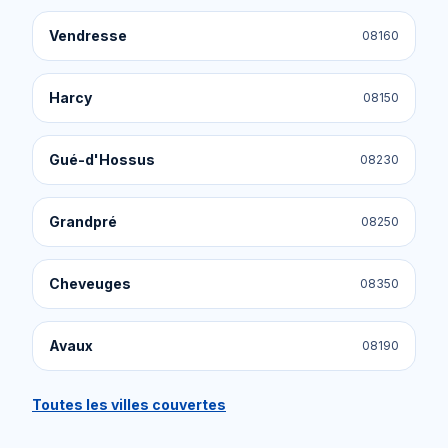
Vendresse
08160
Harcy
08150
Gué-d'Hossus
08230
Grandpré
08250
Cheveuges
08350
Avaux
08190
Toutes les villes couvertes