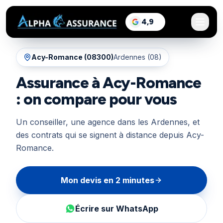
sur Google, voir les a
4,9
/5
Acy-Romance
(
08300
)
Ardennes (08)
Assurance à Acy-Romance
: on compare pour vous
Un conseiller, une agence dans les Ardennes, et
des contrats qui se signent à distance depuis Acy-
Romance.
Mon devis en 2 minutes
Écrire sur WhatsApp